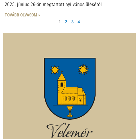
2025. június 26-án megtartott nyilvános üléséről
TOVÁBB OLVASOM »
1
2
3
4