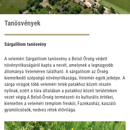
Tanösvények
Sárgaliliom tanösvény
A veleméri Sárgaliliom tanösvény a Belső Őrség védett
növényritkaságáról kapta a nevét, amelynek a legnagyobb
állománya Veleméren található. A sárgaliliom az Őrség
kiemelkedő szépségű növényritkasága, Velemér egyik jelképe. A
sárga virágok több veleméri telek patakhoz közeli részén
nyílnak, ezért a túra általában a patakhoz közeli területeken
vezet végig.A Belső-Őrség természeti és kulturális értékei,
kiemelten a veleméri templom freskói, Fazekasház, kaszáló
gyümölcsösök, nedves rétek élővilága.