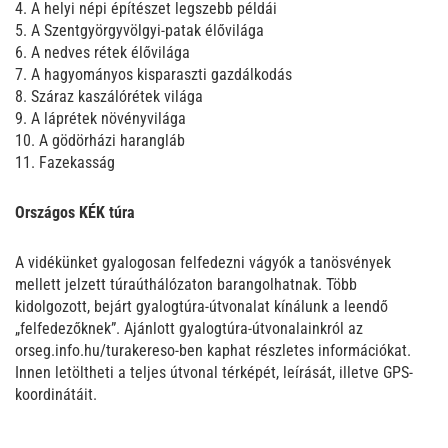
4. A helyi népi építészet legszebb példái
5. A Szentgyörgyvölgyi-patak élővilága
6. A nedves rétek élővilága
7. A hagyományos kisparaszti gazdálkodás
8. Száraz kaszálórétek világa
9. A láprétek növényvilága
10. A gödörházi harangláb
11. Fazekasság
Országos KÉK túra
A vidékünket gyalogosan felfedezni vágyók a tanösvények
mellett jelzett túraúthálózaton barangolhatnak. Több
kidolgozott, bejárt gyalogtúra-útvonalat kínálunk a leendő
„felfedezőknek”. Ajánlott gyalogtúra-útvonalainkról az
orseg.info.hu/turakereso-ben kaphat részletes információkat.
Innen letöltheti a teljes útvonal térképét, leírását, illetve GPS-
koordinátáit.