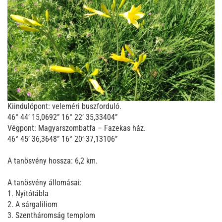
Kiindulópont: veleméri buszforduló.
46° 44’ 15,0692” 16° 22’ 35,33404”
Végpont: Magyarszombatfa – Fazekas ház.
46° 45’ 36,3648” 16° 20’ 37,13106”
A tanösvény hossza: 6,2 km.
A tanösvény állomásai:
1. Nyitótábla
2. A sárgaliliom
3. Szentháromság templom