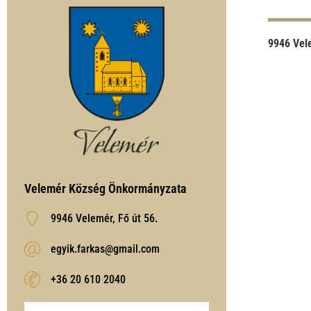
9946 Vele
Velemér Község Önkormányzata
9946 Velemér, Fő út 56.
egyik.farkas@gmail.com
‭+36 20 610 2040‬