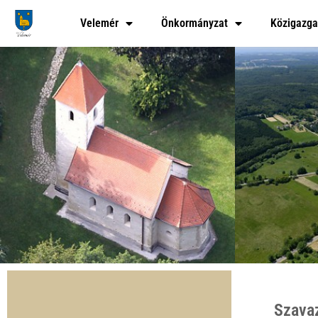
Skip
Velemér
Önkormányzat
Közigazga
to
content
Szava