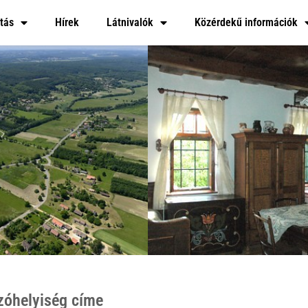
tás
Hírek
Látnivalók
Közérdekű információk
zóhelyiség címe