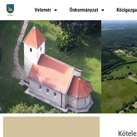
Skip
Velemér
Önkormányzat
Közigazga
to
content
Kötele