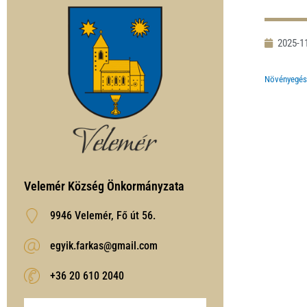
2025-1
Növényegés
Velemér Község Önkormányzata
9946 Velemér, Fő út 56.
egyik.farkas@gmail.com
‭+36 20 610 2040‬