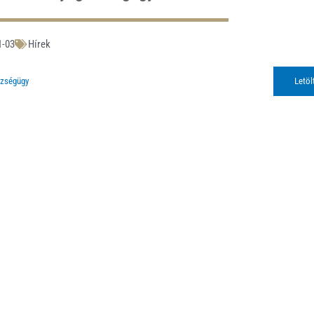
1-03
Hírek
zségügy
Letöl