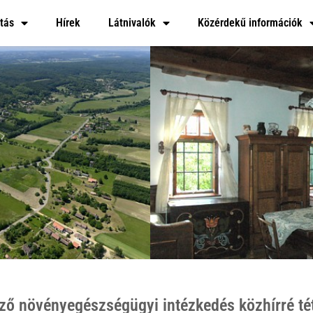
tás
Hírek
Látnivalók
Közérdekű információk
ző növényegészségügyi intézkedés közhírré té