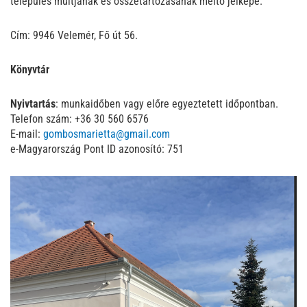
település múltjának és összetartozásának méltó jelképe.
Cím: 9946 Velemér, Fő út 56.
Könyvtár
Nyivtartás
: munkaidőben vagy előre egyeztetett időpontban.
Telefon szám: +36 30 560 6576
E-mail:
gombosmarietta@gmail.com
e-Magyarország Pont ID azonosító: 751