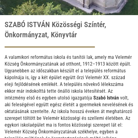
SZABÓ ISTVÁN Közösségi Színtér,
Önkormányzat, Könyvtár
A valamikori református iskola és tanítói lak, amely ma Velemér
Község Önkormányzatának ad otthont, 1912–1913 között épült.
Ugyanebben az időszakban készült el a település református
kápolnája is, így a két épület együtt őrzi Velemér XX. század
eleji fejlődésének emlékét. A település növekvő lélekszáma
ekkor már indokolttá tette önálló iskola létesítését. Az
intézmény első és egyben utolsó igazgatója
Szabó István
volt,
aki feleségével együtt egész életét a gyermekek nevelésének és
oktatásának szentelte. Az iskola hosszú éveken át meghatározó
szerepet töltött be Velemér közösségi és szellemi életében. Az
egykori iskolaépület ma is fontos közösségi szerepet lát el:
Velemér Község Önkormányzatának székhelye, egyben a